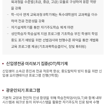
육과정을 수준별(초급, 중급, 고급) 모듈로 구성하여 융합 역량
을 강화
학-석사 연계 교육과정 8학기에는 특수대학원의 교과목을 이수
하여 전공 전문성을 강화
자기설계학기를 통한 자기주도학습 체계 마련
성인학습자 학습설계 지원 프로그램 기초학습 부진 학생의 학업
중도 포기 예방을 위한 선별검사와 현행수준 파악을 통한 개별화
교육 프로그램 제공(기초과목학습클리닉, 참빛 튜터링)
신입생전공 미리보기 집중(OT)학기제
신입생의 소속감 증진과 전공 적응력 향상, 중도탈락자 방지 등을 위한 신
입생 오리엔테이션 프로그램 진행(1학점)
광운인되기 프로그램
기본적 교양과 전인적 인성 함양을 위해 학습전략검사(SLT)와 함께 내부
시스템과 워크넷 등의 외부시스템을 활용한 자기주도적 진로 탐색 수행