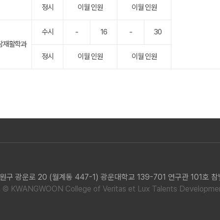
정시
이월 인원
이월 인원
수시
-
16
-
30
담재활학과
정시
이월 인원
이월 인원
구 광운로 20 (월계동 447-1) 광운대학교 139-701 연구관 101호
© KWANGWOON College of Veritas et Lux Talents Developm