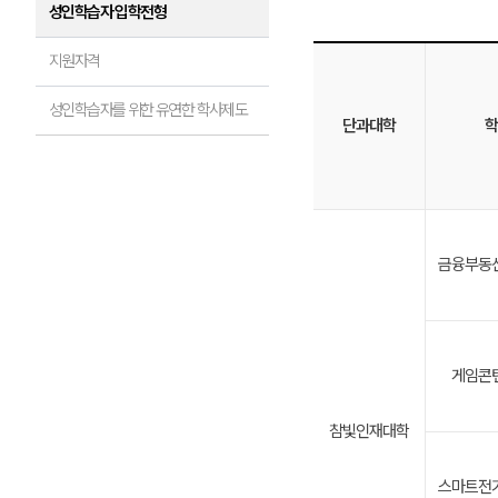
성인학습자 입학전형
지원자격
성인학습자를 위한 유연한 학사제도
단과대학
학
금융부동
게임콘
참빛인재대학
스마트전