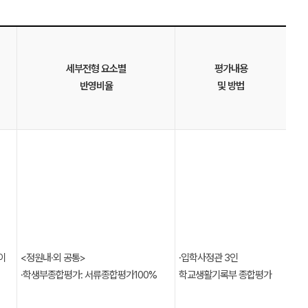
세부전형 요소별
평가내용
반영비율
및 방법
이
<정원내·외 공통>
∙입학사정관 3인
∙학생부종합평가: 서류종합평가100%
학교생활기록부 종합평가