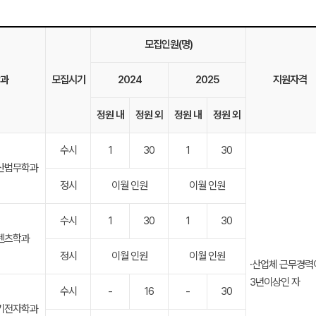
모집인원(명)
과
모집시기
2024
2025
지원자격
정원 내
정원 외
정원 내
정원 외
수시
1
30
1
30
산법무학과
정시
이월 인원
이월 인원
수시
1
30
1
30
텐츠학과
정시
이월 인원
이월 인원
∙산업체 근무경력
3년이상인 자
수시
-
16
-
30
기전자학과