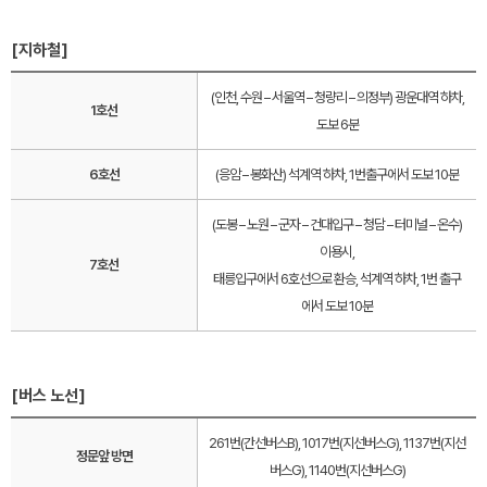
[지하철]
(인천, 수원 – 서울역 – 청량리 – 의정부) 광운대역 하차,
1호선
도보 6분
6호선
(응암 – 봉화산) 석계역 하차, 1번출구에서 도보 10분
(도봉 – 노원 – 군자 – 건대입구 – 청담 – 터미널 – 온수)
이용시,
7호선
태릉입구에서 6호선으로 환승, 석계역 하차, 1번 출구
에서 도보 10분
[버스 노선]
261번(간선버스B), 1017번(지선버스G), 1137번(지선
정문앞 방면
버스G), 1140번(지선버스G)