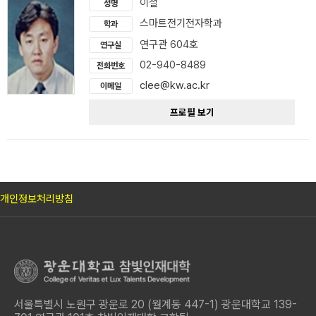
이철
성명
스마트전기전자학과
학과
연구관 604호
연구실
02-940-8489
전화번호
clee@kw.ac.kr
이메일
프로필 보기
개인정보처리방침
서울특별시 노원구 광운로 20 (월계동 447-1) 광운대학교 139-