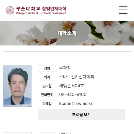
대학소개
손광철
성명
스마트전기전자학과
학과
새빛관 504호
연구실
02-940-8100
전화번호
kcson@kw.ac.kr
이메일
프로필 보기