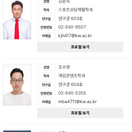
김준희
성명
스포츠상담재활학과
학과
연구관 603호
연구실
02-940-8507
전화번호
kjh417@kw.ac.kr
이메일
프로필 보기
조수영
성명
게임콘텐츠학과
학과
연구관 604호
연구실
02-940-5355
전화번호
mba4711@kw.ac.kr
이메일
프로필 보기