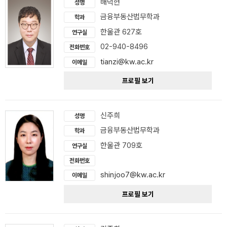
배덕현
성명
금융부동산법무학과
학과
한울관 627호
연구실
02-940-8496
전화번호
tianzi@kw.ac.kr
이메일
프로필 보기
신주희
성명
금융부동산법무학과
학과
한울관 709호
연구실
전화번호
shinjoo7@kw.ac.kr
이메일
프로필 보기