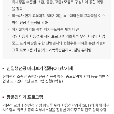
육과정을 수준별(초급, 중급, 고급) 모듈로 구성하여 융합 역량
을 강화
학-석사 연계 교육과정 8학기에는 특수대학원의 교과목을 이수
하여 전공 전문성을 강화
자기설계학기를 통한 자기주도학습 체계 마련
성인학습자 학습설계 지원 프로그램 기초학습 부진 학생의 학업
중도 포기 예방을 위한 선별검사와 현행수준 파악을 통한 개별화
교육 프로그램 제공(기초과목학습클리닉, 참빛 튜터링)
신입생전공 미리보기 집중(OT)학기제
신입생의 소속감 증진과 전공 적응력 향상, 중도탈락자 방지 등을 위한 신
입생 오리엔테이션 프로그램 진행(1학점)
광운인되기 프로그램
기본적 교양과 전인적 인성 함양을 위해 학습전략검사(SLT)와 함께 내부
시스템과 워크넷 등의 외부시스템을 활용한 자기주도적 진로 탐색 수행